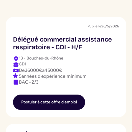
Publié le
26/5/2026
Délégué commercial assistance
respiratoire - CDI - H/F
13 - Bouches-du-Rhône
CDI
De
36000
€
à
45000
€
5
années d'expérience minimum
BAC+2/3
Postuler à cette offre d'emploi