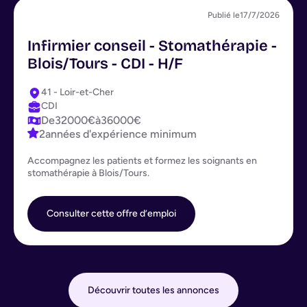
Publié le
17/7/2026
Infirmier conseil - Stomathérapie -
Blois/Tours - CDI - H/F
41 - Loir-et-Cher
CDI
De
32000
€
à
36000
€
2
années d'expérience minimum
Accompagnez les patients et formez les soignants en
stomathérapie à Blois/Tours.
Consulter cette offre d’emploi
Découvrir toutes les annonces