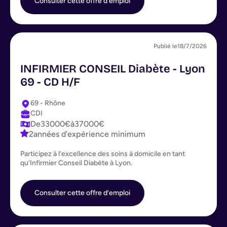
Consulter cette offre d’emploi
Publié le
18/7/2026
INFIRMIER CONSEIL Diabète - Lyon
69 - CD H/F
69 - Rhône
CDI
De
33000
€
à
37000
€
2
années d'expérience minimum
Participez à l’excellence des soins à domicile en tant
qu’Infirmier Conseil Diabète à Lyon.
Consulter cette offre d’emploi