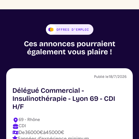
OFFRES D’EMPLOI
Ces annonces pourraient
également vous plaire !
Publié le
18/7/2026
Délégué Commercial -
Insulinothérapie - Lyon 69 - CDI
H/F
69 - Rhône
CDI
De
36000
€
à
45000
€
5
années d'expérience minimum