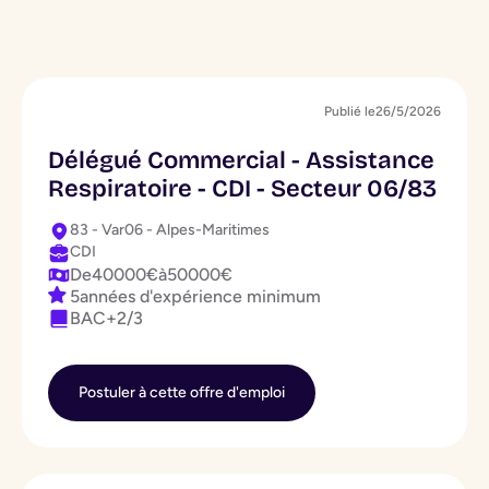
Publié le
26/5/2026
Délégué Commercial - Assistance
Respiratoire - CDI - Secteur 06/83
83 - Var
06 - Alpes-Maritimes
CDI
De
40000
€
à
50000
€
5
années d'expérience minimum
BAC+2/3
Postuler à cette offre d'emploi