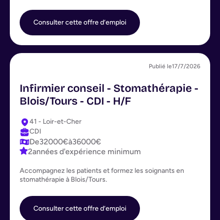
Consulter cette offre d’emploi
Publié le
17/7/2026
Infirmier conseil - Stomathérapie -
Blois/Tours - CDI - H/F
41 - Loir-et-Cher
CDI
De
32000
€
à
36000
€
2
années d'expérience minimum
Accompagnez les patients et formez les soignants en
stomathérapie à Blois/Tours.
Consulter cette offre d’emploi